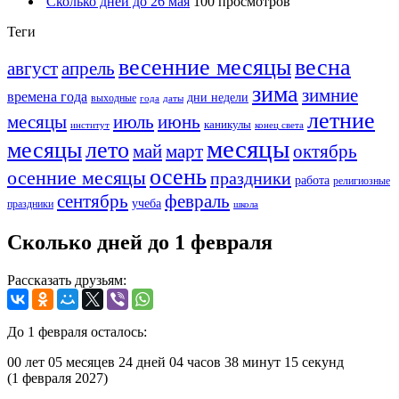
Сколько дней до 26 мая
100 просмотров
Теги
весенние месяцы
весна
август
апрель
зима
зимние
времена года
дни недели
выходные
года
даты
летние
месяцы
июль
июнь
каникулы
институт
конец света
месяцы
месяцы
лето
май
март
октябрь
осень
осенние месяцы
праздники
работа
религиозные
сентябрь
февраль
учеба
праздники
школа
Сколько дней до 1 февраля
Рассказать друзьям:
До 1 февраля осталось:
00 лет
05 месяцев
24 дней
04 часов
38 минут
15 секунд
(1 февраля 2027)