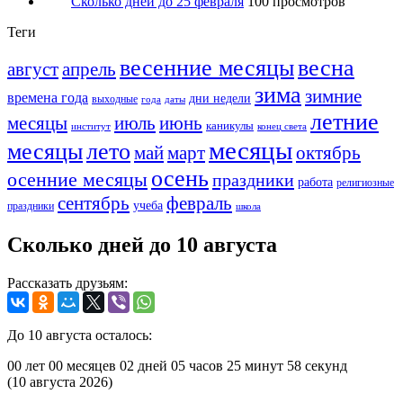
Сколько дней до 25 февраля
100 просмотров
Теги
весенние месяцы
весна
август
апрель
зима
зимние
времена года
дни недели
выходные
года
даты
летние
месяцы
июль
июнь
каникулы
институт
конец света
месяцы
месяцы
лето
май
март
октябрь
осень
осенние месяцы
праздники
работа
религиозные
сентябрь
февраль
учеба
праздники
школа
Сколько дней до 10 августа
Рассказать друзьям:
До 10 августа осталось:
00 лет
00 месяцев
02 дней
05 часов
25 минут
58 секунд
(10 августа 2026)