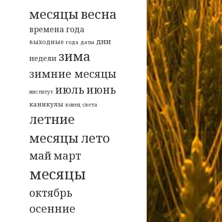
весна
месяцы
времена года
дни
выходные
года
даты
зима
недели
зимние месяцы
июль
июнь
институт
каникулы
конец света
летние
месяцы
лето
май
март
месяцы
октябрь
осенние