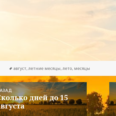
Метки
август
,
летние месяцы
,
лето
,
месяцы
гация
АЗАД
Сколько дней до 15
редыдущая
сям
августа
апись: