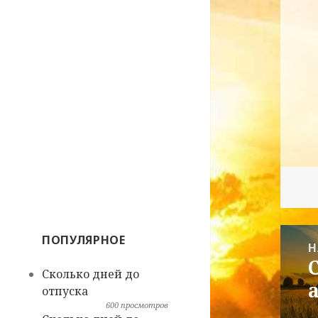
Нави
ПОПУЛЯРНОЕ
Н
по
П
Сколько дней до
запи
з
отпуска
600 просмотров