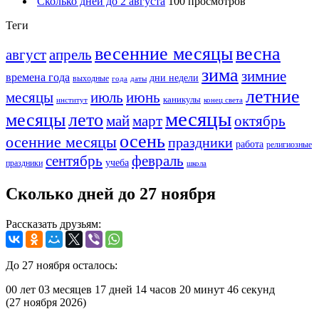
Сколько дней до 2 августа
100 просмотров
Теги
весенние месяцы
весна
август
апрель
зима
зимние
времена года
дни недели
выходные
года
даты
летние
месяцы
июль
июнь
каникулы
институт
конец света
месяцы
месяцы
лето
май
март
октябрь
осень
осенние месяцы
праздники
работа
религиозные
сентябрь
февраль
учеба
праздники
школа
Сколько дней до 27 ноября
Рассказать друзьям:
До 27 ноября осталось:
00 лет
03 месяцев
17 дней
14 часов
20 минут
46 секунд
(27 ноября 2026)