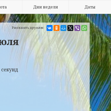
ота
Дни недели
Даты
Рассказать друзьям:
июля
 секунд