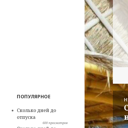
Нави
ПОПУЛЯРНОЕ
Н
по
П
Сколько дней до
запи
з
отпуска
600 просмотров