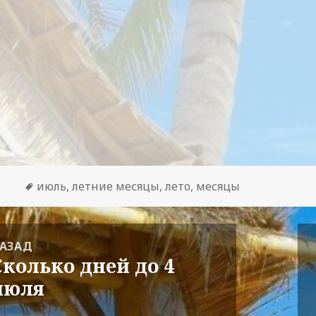
Метки
июль
,
летние месяцы
,
лето
,
месяцы
гация
АЗАД
Сколько дней до 4
редыдущая
сям
июля
апись: