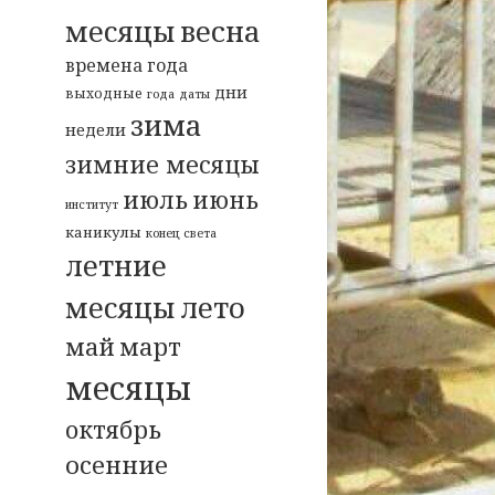
весна
месяцы
времена года
дни
выходные
года
даты
зима
недели
зимние месяцы
июль
июнь
институт
каникулы
конец света
летние
месяцы
лето
май
март
месяцы
октябрь
осенние