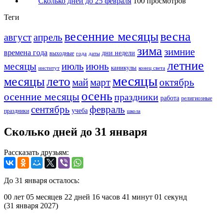
Сколько дней до 25 февраля
100 просмотров
Теги
весенние месяцы
весна
август
апрель
зима
зимние
времена года
дни недели
выходные
года
даты
летние
месяцы
июль
июнь
каникулы
институт
конец света
месяцы
месяцы
лето
май
март
октябрь
осень
осенние месяцы
праздники
работа
религиозные
сентябрь
февраль
учеба
праздники
школа
Сколько дней до 31 января
Рассказать друзьям:
До 31 января осталось:
00 лет
05 месяцев
22 дней
16 часов
41 минут
01 секунд
(31 января 2027)