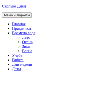
Перейти
Сколько Дней
к
содержимому
Меню и виджеты
Главная
Праздники
раскрыть
Времена года
дочернее
Лето
меню
Осень
Зима
Весна
Учеба
Работа
Дни недели
Даты