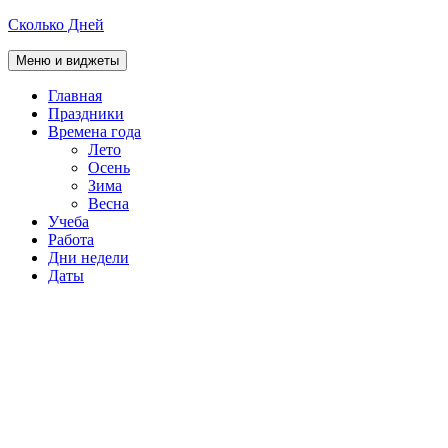
Перейти
Сколько Дней
к
содержимому
Меню и виджеты
Главная
Праздники
раскрыть
Времена года
дочернее
Лето
меню
Осень
Зима
Весна
Учеба
Работа
Дни недели
Даты