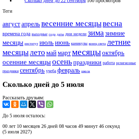
Сколько дней до 22 сентября
100 просмотров
Теги
весенние месяцы
весна
август
апрель
зима
зимние
времена года
дни недели
выходные
года
даты
летние
месяцы
июль
июнь
каникулы
институт
конец света
месяцы
месяцы
лето
май
март
октябрь
осень
осенние месяцы
праздники
работа
религиозные
сентябрь
февраль
учеба
праздники
школа
Сколько дней до 5 июля
Рассказать друзьям:
До 5 июля осталось:
00 лет
10 месяцев
26 дней
08 часов
49 минут
46 секунд
(5 июля 2027)