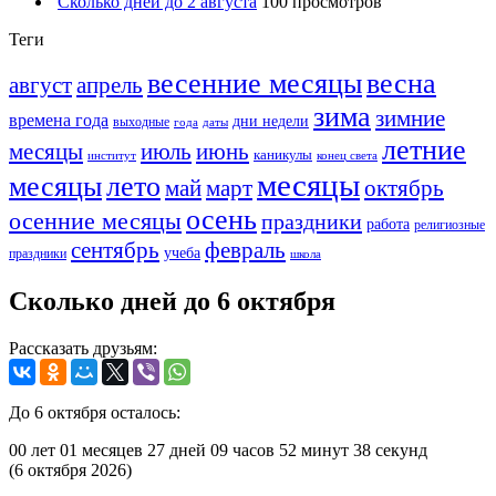
Сколько дней до 2 августа
100 просмотров
Теги
весенние месяцы
весна
август
апрель
зима
зимние
времена года
дни недели
выходные
года
даты
летние
месяцы
июль
июнь
каникулы
институт
конец света
месяцы
месяцы
лето
май
март
октябрь
осень
осенние месяцы
праздники
работа
религиозные
сентябрь
февраль
учеба
праздники
школа
Сколько дней до 6 октября
Рассказать друзьям:
До 6 октября осталось:
00 лет
01 месяцев
27 дней
09 часов
52 минут
38 секунд
(6 октября 2026)