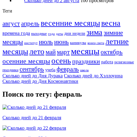
Сколько дней до 2 августа
100 просмотров
Теги
весенние месяцы
весна
август
апрель
зима
зимние
времена года
дни недели
выходные
года
даты
летние
месяцы
июль
июнь
каникулы
институт
конец света
месяцы
месяцы
лето
май
март
октябрь
осень
осенние месяцы
праздники
работа
религиозные
сентябрь
февраль
учеба
праздники
школа
Сколько дней до Дня Дурака
Сколько дней до Хэллоуина
Сколько дней до Дня Космонавтики
Поиск по тегу: февраль
Сколько дней до 21 февраля