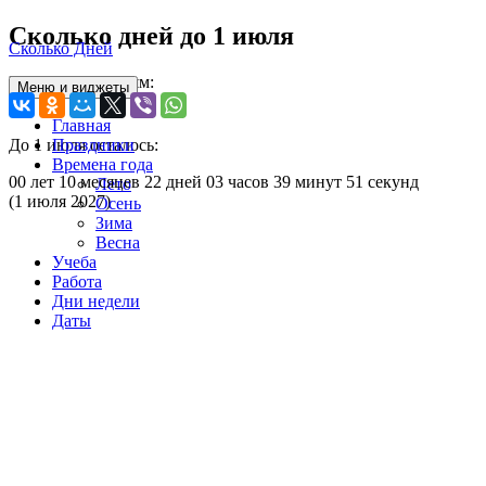
Перейти
Сколько дней до 1 июля
Сколько Дней
к
содержимому
Рассказать друзьям:
Меню и виджеты
Главная
До 1 июля осталось:
Праздники
раскрыть
Времена года
00 лет
10 месяцев
22 дней
03 часов
39 минут
51 секунд
дочернее
Лето
(1 июля 2027)
меню
Осень
Зима
Весна
Учеба
Работа
Дни недели
Даты