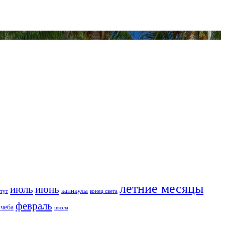
летние месяцы
июль
июнь
каникулы
тут
конец света
февраль
учеба
школа