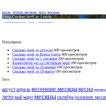
Метки
июль
,
летние месяцы
,
лето
,
месяцы
Навигация
Предыдущая
Назад
Сколько дней до 2 июля
по
запись:
Следующая
Далее
Сколько дней до 30 июня
записям
запись:
Популярное
Сколько дней до отпуска
600 просмотров
Сколько дней до Конца Света
400 просмотров
Сколько дней до 1 сентября
200 просмотров
Калькулятор дат со счетчиком дней
200 просмотров
Сколько дней до 10 января
100 просмотров
Сколько дней до 10 марта
100 просмотров
Теги
весенние месяцы
весна
август
апрель
времен
месяцы
лето
осенние мес
май
март
октябрь