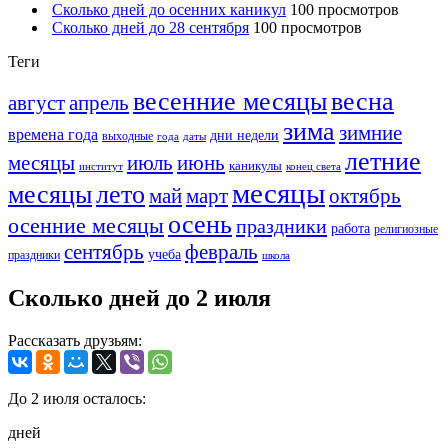
Сколько дней до осенних каникул
100 просмотров
Сколько дней до 28 сентября
100 просмотров
Теги
весенние месяцы
весна
август
апрель
зима
зимние
времена года
дни недели
выходные
года
даты
летние
месяцы
июль
июнь
каникулы
институт
конец света
месяцы
месяцы
лето
май
март
октябрь
осень
осенние месяцы
праздники
работа
религиозные
сентябрь
февраль
учеба
праздники
школа
Сколько дней до 2 июля
Рассказать друзьям:
До 2 июля осталось:
дней