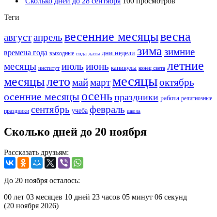
Сколько дней до 28 сентября
100 просмотров
Теги
весенние месяцы
весна
август
апрель
зима
зимние
времена года
дни недели
выходные
года
даты
летние
месяцы
июль
июнь
каникулы
институт
конец света
месяцы
месяцы
лето
май
март
октябрь
осень
осенние месяцы
праздники
работа
религиозные
сентябрь
февраль
учеба
праздники
школа
Сколько дней до 20 ноября
Рассказать друзьям:
До 20 ноября осталось:
00 лет
03 месяцев
10 дней
23 часов
05 минут
06 секунд
(20 ноября 2026)