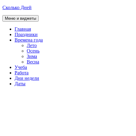
Перейти
Сколько Дней
к
содержимому
Меню и виджеты
Главная
Праздники
раскрыть
Времена года
дочернее
Лето
меню
Осень
Зима
Весна
Учеба
Работа
Дни недели
Даты