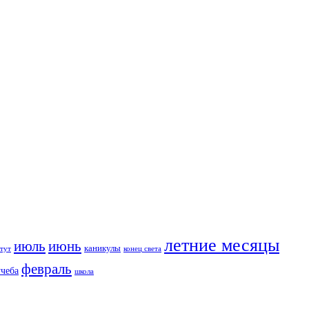
летние месяцы
июль
июнь
каникулы
тут
конец света
февраль
учеба
школа