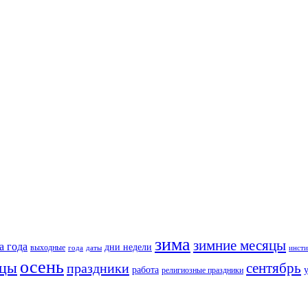
зима
зимние месяцы
а года
дни недели
выходные
года
даты
инсти
осень
яцы
сентябрь
праздники
работа
религиозные праздники